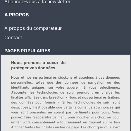
Abonnez-vous à la newsletter
A PROPOS
A propos du comparateur
Contact
PAGES POPULAIRES
Nous prenons à coeur de
Comparatif des primes
Astuces pour économiser
protéger vos données
Liste des caisses-maladie
Conseils & News
Nous et nos
partenaires stockons et accédons à des données
638
Changer de caisse-
personnelles, telles que des données de navigation ou des
identifiants uniques, sur votre appareil. Si vous sélectionnez
maladie
J'accepte, les technologies de suivi prendront en charge les
finalités affichées dans la section « Nous et nos partenaires traitons
des données pour fournir ». Si les technologies de suivi sont
Découvrez nos autres portails :
désactivées, il est possible que certains contenus et annonces qui
Assurance auto
vous sont présentés ne soient pas pertinents pour vous. Vous
pouvez faire réapparaître ce menu pour modifier vos choix ou pour
Assurance pour animaux
retirer votre consentement à tout moment en cliquant sur le lien
Afficher toutes les finalités en bas de page. Les choix que vous avez