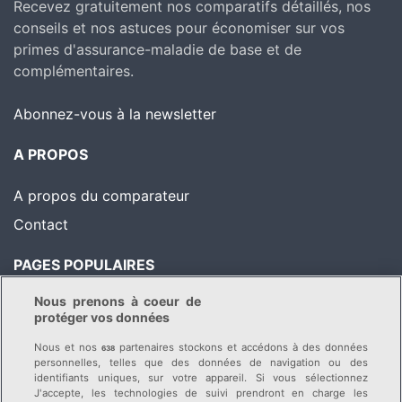
Recevez gratuitement nos comparatifs détaillés, nos
conseils et nos astuces pour économiser sur vos
primes d'assurance-maladie de base et de
complémentaires.
Abonnez-vous à la newsletter
A PROPOS
A propos du comparateur
Contact
PAGES POPULAIRES
Nous prenons à coeur de
Comparatif des primes
Astuces pour économiser
protéger vos données
Liste des caisses-maladie
Conseils & News
Nous et nos
partenaires stockons et accédons à des données
638
Changer de caisse-
personnelles, telles que des données de navigation ou des
identifiants uniques, sur votre appareil. Si vous sélectionnez
maladie
J'accepte, les technologies de suivi prendront en charge les