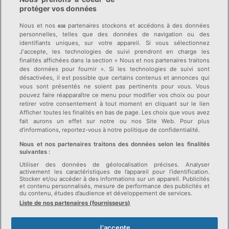
Comparatif des primes
Astuces pour économiser
protéger vos données
Liste des caisses-maladie
Conseils & News
Nous et nos
partenaires stockons et accédons à des données
638
Changer de caisse-
personnelles, telles que des données de navigation ou des
identifiants uniques, sur votre appareil. Si vous sélectionnez
maladie
J'accepte, les technologies de suivi prendront en charge les
finalités affichées dans la section « Nous et nos partenaires traitons
des données pour fournir ». Si les technologies de suivi sont
Découvrez nos autres portails :
désactivées, il est possible que certains contenus et annonces qui
Assurance auto
vous sont présentés ne soient pas pertinents pour vous. Vous
pouvez faire réapparaître ce menu pour modifier vos choix ou pour
Assurance pour animaux
retirer votre consentement à tout moment en cliquant sur le lien
Afficher toutes les finalités en bas de page. Les choix que vous avez
Hypothèque
fait aurons un effet sur notre ou nos Site Web. Pour plus
d’informations, reportez-vous à notre politique de confidentialité.
LANGUE
Nous et nos partenaires traitons des données selon les finalités
suivantes :
Utiliser des données de géolocalisation précises. Analyser
DE
FR
IT
EN
activement les caractéristiques de l’appareil pour l’identification.
Stocker et/ou accéder à des informations sur un appareil. Publicités
et contenu personnalisés, mesure de performance des publicités et
du contenu, études d’audience et développement de services.
Liste de nos partenaires (fournisseurs)
J'accepte