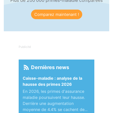
Plus de 200'000 primes-maladie comparées
Comparez maintenant !
Publicité
Dernières news
Caisse-maladie : analyse de la
hausse des primes 2026
En 2026, les primes d'assurance
maladie poursuivent leur hausse.
Derrière une augmentation
moyenne de 4.4% se cachent de...