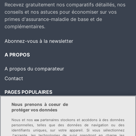
Recevez gratuitement nos comparatifs détaillés, nos
conseils et nos astuces pour économiser sur vos
primes d'assurance-maladie de base et de
complémentaires.
Abonnez-vous à la newsletter
A PROPOS
A propos du comparateur
Contact
PAGES POPULAIRES
Nous prenons à coeur de
Comparatif des primes
Astuces pour économiser
protéger vos données
Liste des caisses-maladie
Conseils & News
Nous et nos
partenaires stockons et accédons à des données
638
Changer de caisse-
personnelles, telles que des données de navigation ou des
identifiants uniques, sur votre appareil. Si vous sélectionnez
maladie
J'accepte, les technologies de suivi prendront en charge les