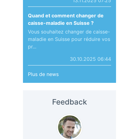
13.11.2025 07:25
Quand et comment changer de
caisse-maladie en Suisse ?
Vous souhaitez changer de caisse-
maladie en Suisse pour réduire vos
pr...
30.10.2025 06:44
Plus de news
Feedback