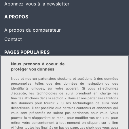
Abonnez-vous à la newsletter
A PROPOS
A propos du comparateur
Contact
PAGES POPULAIRES
Nous prenons à coeur de
Comparatif des primes
Astuces pour économiser
protéger vos données
Liste des caisses-maladie
Conseils & News
Nous et nos
partenaires stockons et accédons à des données
638
Changer de caisse-
personnelles, telles que des données de navigation ou des
identifiants uniques, sur votre appareil. Si vous sélectionnez
maladie
J'accepte, les technologies de suivi prendront en charge les
finalités affichées dans la section « Nous et nos partenaires traitons
des données pour fournir ». Si les technologies de suivi sont
Découvrez nos autres portails :
désactivées, il est possible que certains contenus et annonces qui
Assurance auto
vous sont présentés ne soient pas pertinents pour vous. Vous
pouvez faire réapparaître ce menu pour modifier vos choix ou pour
Assurance pour animaux
retirer votre consentement à tout moment en cliquant sur le lien
Afficher toutes les finalités en bas de page. Les choix que vous avez